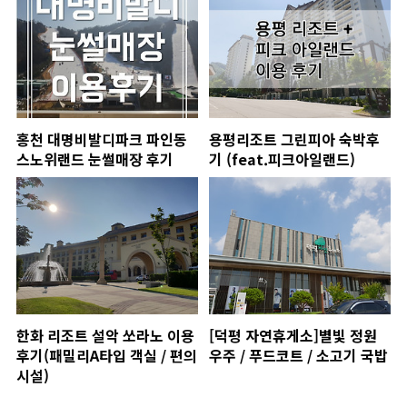
홍천 대명비발디파크 파인동
용평리조트 그린피아 숙박후
스노위랜드 눈썰매장 후기
기 (feat.피크아일랜드)
한화 리조트 설악 쏘라노 이용
[덕평 자연휴게소]별빛 정원
후기(패밀리A타입 객실 / 편의
우주 / 푸드코트 / 소고기 국밥
시설)