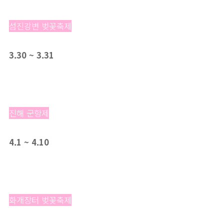
섬진강변 벚꽃축제
3.30 ~ 3.31
진해 군항제
4.1 ~ 4.10
화개장터 벚꽃축제