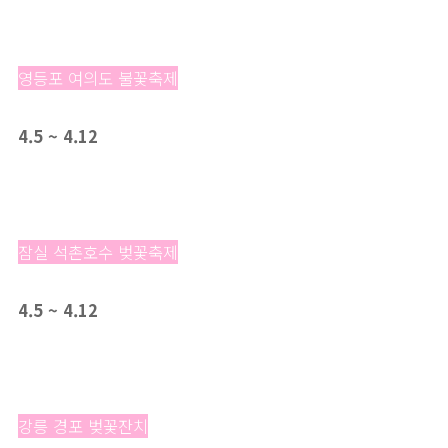
영등포 여의도 불꽃축제
4.5 ~ 4.12
잠실 석촌호수 벚꽃축제
4.5 ~ 4.12
강릉 경포 벚꽃잔치