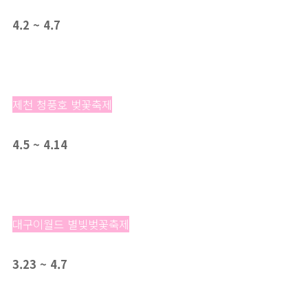
4.2 ~ 4.7
제천 청풍호 벚꽃축제
4.5 ~ 4.14
대구이월드 별빛벚꽃축제
3.23 ~ 4.7