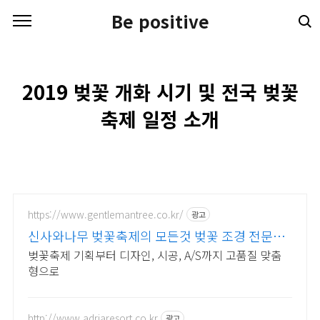
본문 바로가기
Be positive
2019 벚꽃 개화 시기 및 전국 벚꽃
축제 일정 소개
https://www.gentlemantree.co.kr/
광고
신사와나무 벚꽃축제의 모든것 벚꽃 조경 전문기
업
벚꽃축제 기획부터 디자인, 시공, A/S까지 고품질 맞춤
형으로
http://www.adriaresort.co.kr
광고