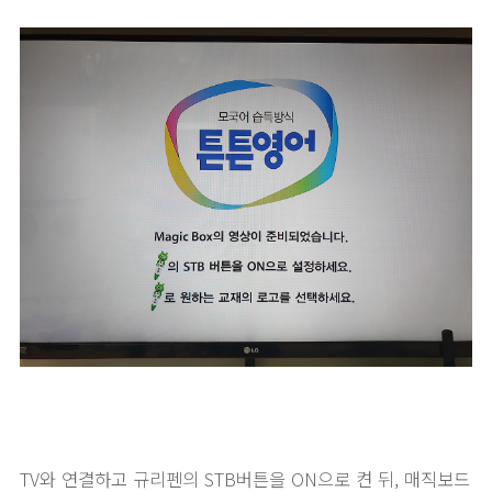
TV와 연결하고 규리펜의 STB버튼을 ON으로 켠 뒤, 매직보드