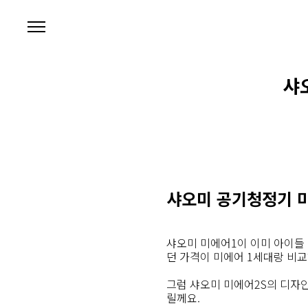
본문 바로가기
샤
샤오미 공기청정기 미
샤오미 미에어1이 이미 아이들 
던 가격이 미에어 1세대랑 비
그럼 샤오미 미에어2S의 디자
릴께요.