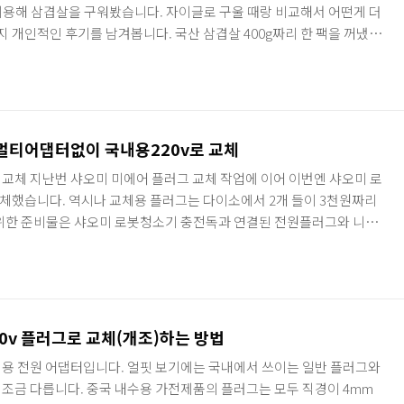
용해 삼겹살을 구워봤습니다. 자이글로 구울 때랑 비교해서 어떤게 더
지 개인적인 후기를 남겨봅니다. 국산 삼겹살 400g짜리 한 팩을 꺼냈습
 부족해서 결국엔 한 팩 더 뜯었어요... ㅎㅎ 사용한 에어프라이어는 이
나온 디지털 신형 아니고 이전 아날로그 모델이에요. 이마트 트레이더
. 다른 제품들을 안써봐서 비교는 못하겠지만 개인적으로는 이마트 에어프
다. 400g 한 팩을 뜯으니 딱 네 줄 들어있네요. 나란히 바닥에 펼
멀티어댑터없이 국내용220v로 교체
교체 지난번 샤오미 미에어 플러그 교체 작업에 이어 이번엔 샤오미 로
체했습니다. 역시나 교체용 플러그는 다이소에서 2개 들이 3천원짜리
위한 준비물은 샤오미 로봇청소기 충전독과 연결된 전원플러그와 니퍼,
 있으면 됩니다. 먼저 교체할 플러그를 집어들고 가운데 나사를 풀어줍니
 분리가 가능할거에요. 왼쪽에 보이는 나사는 나중에 케이블이 당겨져서
볼트입니다. 혹시나 잊어버리지 않도록 잘 챙겨주세요. 가운데 양 옆으
겁니다. 기존에 달려있던 110v 플러그 뭉치를 과감하게 니퍼로 잘라주
0v 플러그로 교체(개조)하는 방법
용 전원 어댑터입니다. 얼핏 보기에는 국내에서 쓰이는 일반 플러그와
조금 다릅니다. 중국 내수용 가전제품의 플러그는 모두 직경이 4mm