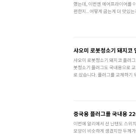
했는데, 이번엔 에어프라이어를 이
편한지.. 어떻게 굽는게 더 맛있는
니다. 성인 두 명이서 먹기에 조금
마트 에어프라이어입니다. 이번에 
스 모델보다 0.3L가 더 큽니다
라이어도 매우 만족하면서 사용중입니
친..
샤오미 로봇청소기 돼지코 
샤오미 로봇청소기 돼지코 플러그 
봇청소기 플러그도 국내용으로 교
로 샀습니다. 플러그를 교체하기 
십자드라이버, 220v용 플러그만
다. 대부분 나사 한 두개로 쉽게
전선이 빠지지 못하게끔 잡아주는 
로 보이는 구멍으로 전선을 넣을 
세요. 니..
중국용 플러그를 국내용 22
이번에 알리에서 산 닌텐도 스위치
모양이 비슷하게 생겼지만 두께가 