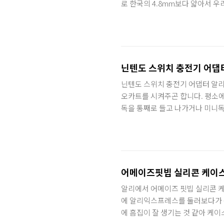
로 한국의 4.8mm보다 얇아서 
의 위험이 있습니다. 그래서 보통
경우가 흔하죠. 바로 아래에 있는
당 몇백원 선으로 쉽게 구할 수 있
게 쓰고 있는 부품이지만.. 이 
이 있어..
닌텐도 스위치 충전기 어댑
닌텐도 스위치 충전기 어댑터 알
오카트를 시켜주곤 합니다. 평소에
독을 통째로 들고 나가거나 미니독
그래서 여분의 악세사리로 충전기
챙기면되고, 외출용이나 여행용으로
기는 가격대가 3만원이 넘고 겜멕
었습니다. 혹시나 싶어 알리에 들
의 3분의 1가격인 만..
어메이즈핏빕 실리콘 케이스
알리에서 어메이즈 핏빕 실리콘 케
에 알리익스프레스를 둘러보다가 
에 흠집이 잘 생기는 것 같아 케