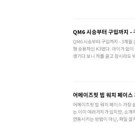
케이스를 팔고 있었다. 그것도 아
살 수 있다. 다만 배송이 한 달 
이 많아서 바로 주문했다. 그런데 
문한걸로 보이는데, 기본 배송 대신 
QM6 시승부터 구입까지 -
QM6 시승부터 구입까지 - 3개월
형 승용차인 K3였다. 아이가 없이
생기다 보니 차를 끌고 잠시라도 
기본으로 싣고 다녀야 했기에 주말
다 실었다를 반복하며 공간을 만들
때면 손님을 조수석에 태우고 아이
여행을 떠날 때엔 캐리어 들어갈 
어메이즈핏 빕 워치 페이스
어메이즈핏 빕 워치 페이스 가장 
는 이미 여러가지가 있지만, 소개
연동시키는 방법이 아닌, 파일 설
서 가장 깔끔한 방법이라 생각된다
기본 어플 외에 '가젯브릿지(Gadg