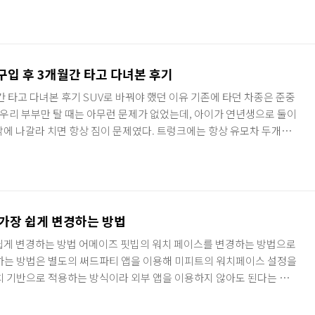
주 저렴한 가격에. 1.11달러. 무료배송인데다가 한화로 천원 초반이면
이상으로 오래 걸리는 게 가장 큰 단점이지만. 어쨌든 후기도 괜찮다는 평
주문한 다음 날, 판매자에게 메세지가 왔다. '네가 우리 제품을 많이 주
빠르고 안전한 차이나 포스트(China Post)로 보내줄테니 ..
 구입 후 3개월간 타고 다녀본 후기
 간 타고 다녀본 후기 SUV로 바꿔야 했던 이유 기존에 타던 차종은 준중
 우리 부부만 탈 때는 아무런 문제가 없었는데, 아이가 연년생으로 둘이
밖에 나갈라 치면 항상 짐이 문제였다. 트렁크에는 항상 유모차 두개를
마다 마트에서 장이라도 봐올 때면 짐을 싣기 위해 트렁크의 짐을 내렸
어야 겨우 짐을 실을 수 있었고, 우리 가족 외에 손님이라도 태워야 할
 엄마는 두 카시트 사이를 비집고서 좁은 사이에 걸쳐서 가야만 했다.
자리를 만들려고 트렁크를 몽땅 비웠다가 일부 짐은 집으로 올..
 가장 쉽게 변경하는 방법
쉽게 변경하는 방법 어메이즈 핏빕의 워치 페이스를 변경하는 방법으로
하는 방법은 별도의 써드파티 앱을 이용해 미피트의 워치페이스 설정을
치 기반으로 적용하는 방식이라 외부 앱을 이용하지 않아도 된다는 점에
. 먼저 아래의 방법으로 어메이즈핏빕 워치 페이스를 바꾸려면 미피트
et Bridge)' 앱이 설치가 되어있어야 한다. 해당 앱은 워치페이스의 단