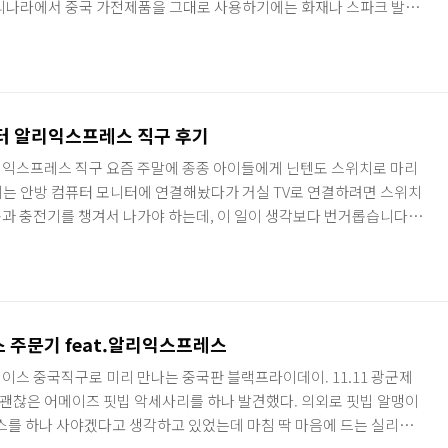
우리나라에서 중국 가전제품을 그대로 사용하기에는 화재나 스파크 발생
은 일명 돼지코라고 불리우는 구경 변환플러그를 따로 끼워서 사용하는
 사진이 그 플러그입니다. 동네 철물점이나 인터넷 쇼핑을 통해서도 개
어요. 중국용 플러그를 국내용 220v 플러그로 교체하는 방법 매우 흔하
변환플러그를 앞에 끼우게 되면 플러그 단자부가 너무 길어지게 되는 단점
터 알리익스프레스 직구 후기
리익스프레스 직구 요즘 주말에 종종 아이들에게 닌텐도 스위치로 마리
는 안방 컴퓨터 모니터에 연결해놨다가 거실 TV로 연결하려면 스위치
과 충전기를 챙겨서 나가야 하는데, 이 일이 생각보다 번거롭습니다.
가 하나 있으면 좋겠더라구요. 거실에 연결하려면 미니독과 충전기만
도 써도 좋구요. 닌텐도 스위치 어댑터 가격을 검색해보니 정품 충전
이라는 회사에서 판매하는 호환 충전기는 2만원 중반대로 판매하고 있
어가서 찾아보니 역시 알리에서도 팔고 있었습니다. 가격은 정품 충전기
 주문기 feat.알리익스프레스
이스 중국직구로 미리 만나는 중국판 블랙프라이데이. 11.11 광군제
괜찮은 어메이즈 핏빕 악세사리를 하나 발견했다. 의외로 핏빕 알맹이
이스를 하나 사야겠다고 생각하고 있었는데 마침 딱 마음에 드는 실리콘